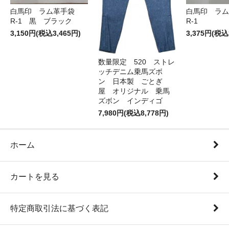
白馬印 ラム革手袋
白馬印 ラ
R-1 黒 ブラック
R-1
3,150円(税込3,465円)
3,375円(税込
数量限定 520 ストレ
ッチデニム乗馬ズボ
ン 日本製 ごとぎ
屋 オリジナル 乗馬
ズボン インディゴ
7,980円(税込8,778円)
ホーム
カートを見る
特定商取引法に基づく表記