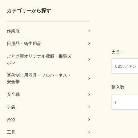
カテゴリーから探す
作業服
日用品・衛生用品
カラー
ごとぎ屋オリジナル鳶服・乗馬ズ
ボン
墜落制止用器具・フルハーネス・
安全帯
購入数
安全靴
手袋
合羽
工具