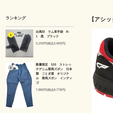
ランキング
【アシック
白馬印 ラム革手袋 R-
1
1 黒 ブラック
3,150円(税込3,465円)
数量限定 520 ストレッ
2
チデニム乗馬ズボン 日本
製 ごとぎ屋 オリジナ
ル 乗馬ズボン インディ
ゴ
7,980円(税込8,778円)