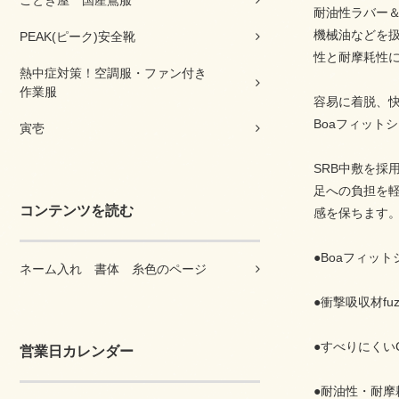
ごとぎ屋 国産鳶服
耐油性ラバー
機械油などを
PEAK(ピーク)安全靴
性と耐摩耗性
熱中症対策！空調服・ファン付き
作業服
容易に着脱、快
Boaフィット
寅壱
SRB中敷を採
足への負担を軽
コンテンツを読む
感を保ちます
●Boaフィッ
ネーム入れ 書体 糸色のページ
●衝撃吸収材fu
●すべりにくい
営業日カレンダー
●耐油性・耐摩