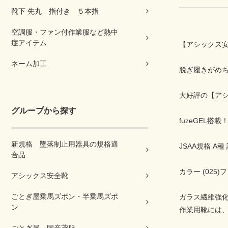
靴下 先丸 指付き ５本指
空調服・ファン付作業服など熱中
症アイテム
【アシックス安全靴
ネーム加工
脱ぎ履きがめ
大好評の【アシック
グループから探す
fuzeGEL搭載
新規格 墜落制止用器具の規格適
JSAA規格 A種
合品
カラー (025
アシックス安全靴
ごとぎ屋乗馬ズボン・半乗馬ズボ
ガラス繊維強化
ン
作業用靴には、