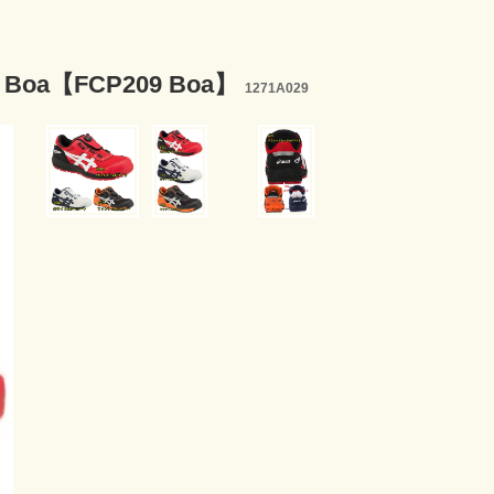
oa【FCP209 Boa】
1271A029