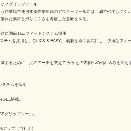
＆ＣＰグリップソール
扱う作業場で使用する作業用靴のアウターソールには、油で劣化しにく
に優れた素材と滑りにくさを考慮した意匠を採用。
適に調節 Boaフィットシステム採用
システムを採用し、QUICK & EASY。 着脱を速く容易にし、快適なフ
用
減するために、足のアーチを支えて かかとの内側への倒れ込みを抑える
。
トシステムを採用
zeGEL搭載。
CPグリップソール。
耗アップ（当社比）