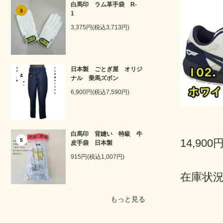
白馬印 ラム革手袋 R-
3
1
3,375円(税込3,713円)
日本製 ごとぎ屋 オリジ
4
ナル 乗馬ズボン
6,900円(税込7,590円)
白馬印 背縫い 特級 牛
14,900
5
皮手袋 日本製
915円(税込1,007円)
在庫状況
もっと見る