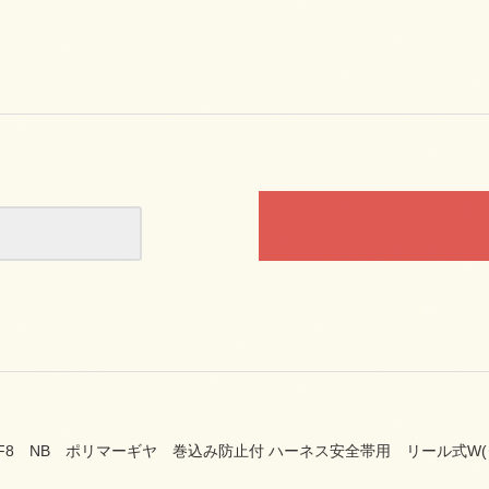
1S-F8 NB ポリマーギヤ 巻込み防止付 ハーネス安全帯用 リール式W