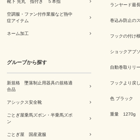
靴下 先丸 指付き ５本指
ランヤード最長1
空調服・ファン付作業服など熱中
巻込み防止の
症アイテム
ネーム加工
フックの付け
ショックアブ
グループから探す
自動巻取りリ
新規格 墜落制止用器具の規格適
フックより戻
合品
色 ブラック
アシックス安全靴
重量 1270g
ごとぎ屋乗馬ズボン・半乗馬ズボ
ン
ごとぎ屋 国産鳶服