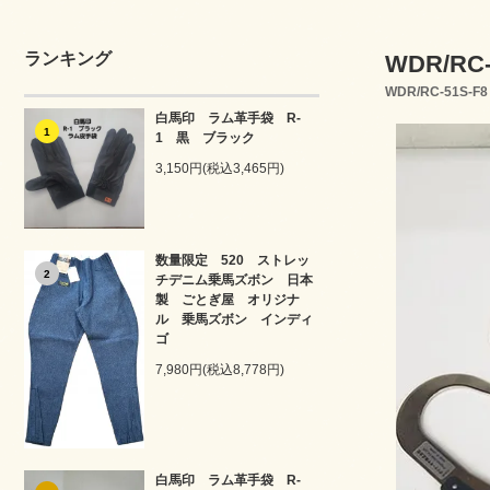
ランキング
WDR/R
WDR/RC-51S-F8
白馬印 ラム革手袋 R-
1
1 黒 ブラック
3,150円(税込3,465円)
数量限定 520 ストレッ
2
チデニム乗馬ズボン 日本
製 ごとぎ屋 オリジナ
ル 乗馬ズボン インディ
ゴ
7,980円(税込8,778円)
白馬印 ラム革手袋 R-