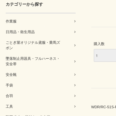
カテゴリーから探す
作業服
日用品・衛生用品
ごとぎ屋オリジナル鳶服・乗馬ズ
購入数
ボン
墜落制止用器具・フルハーネス・
安全帯
安全靴
手袋
合羽
工具
WDR/RC-5