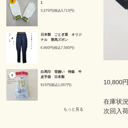
3
1
3,375円(税込3,713円)
日本製 ごとぎ屋 オリジ
4
ナル 乗馬ズボン
6,900円(税込7,590円)
白馬印 背縫い 特級 牛
5
皮手袋 日本製
10,800
915円(税込1,007円)
在庫状
もっと見る
次回入