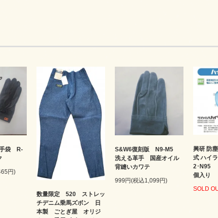
興研 防
手袋 R-
S&W6復刻版 N9-M5
式 ハイラッ
ク
洗える革手 国産オイル
2･N95
背縫いカワテ
465円)
個入り
999円(税込1,099円)
SOLD O
数量限定 520 ストレッ
チデニム乗馬ズボン 日
本製 ごとぎ屋 オリジ