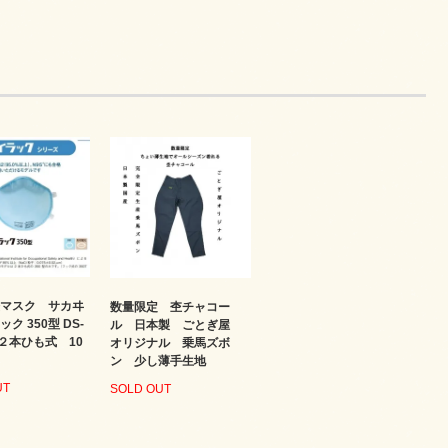
塵マスク サカヰ
数量限定 杢チャコー
ク 350型 DS-
ル 日本製 ごとぎ屋
 ２本ひも式 10
オリジナル 乗馬ズボ
ン 少し薄手生地
UT
SOLD OUT