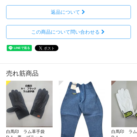
返品について
この商品について問い合わせる
売れ筋商品
白馬印 ラム革手袋
白馬印 ラ