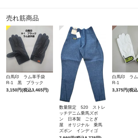
売れ筋商品
白馬印 ラム革手袋
白馬印 ラ
R-1 黒 ブラック
R-1
3,150円(税込3,465円)
3,375円(税込
数量限定 520 ストレ
ッチデニム乗馬ズボ
ン 日本製 ごとぎ
屋 オリジナル 乗馬
ズボン インディゴ