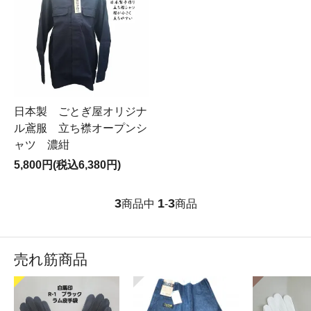
日本製 ごとぎ屋オリジナ
ル鳶服 立ち襟オープンシ
ャツ 濃紺
5,800円(税込6,380円)
3
1
3
商品中
-
商品
売れ筋商品