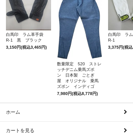
白馬印 ラム革手袋
白馬印 ラ
R-1 黒 ブラック
R-1
3,150円(税込3,465円)
3,375円(税込
数量限定 520 ストレ
ッチデニム乗馬ズボ
ン 日本製 ごとぎ
屋 オリジナル 乗馬
ズボン インディゴ
7,980円(税込8,778円)
ホーム
カートを見る